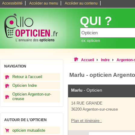
|
|
|
Accessibilité
Accéder au menu
Accéder au contenu
QUI ?
ex: opticien
Accueil
Indre
Argenton-
NAVIGATION
Marlu - opticien Argent
Retour à l'accueil
Opticien Indre
Marlu
- Opticien
Opticien Argenton-sur-
creuse
14 RUE GRANDE
36200 Argenton-sur-creuse
AUTOUR DE L'OPTICIEN
Plan et itinéraire :
opticien mutualiste