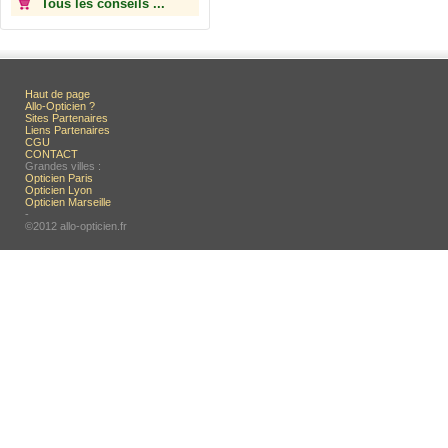
Tous les conseils ...
Haut de page
Allo-Opticien ?
Sites Partenaires
Liens Partenaires
CGU
CONTACT
Grandes villes :
Opticien Paris
Opticien Lyon
Opticien Marseille
-
©2012 allo-opticien.fr