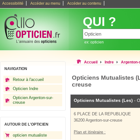
|
|
|
Accessibilité
Accéder au menu
Accéder au contenu
QUI ?
ex: opticien
Accueil
Indre
Argenton-
NAVIGATION
Opticiens Mutualistes (L
Retour à l'accueil
creuse
Opticien Indre
Opticien Argenton-sur-
Opticiens Mutualistes (Les)
- O
creuse
6 PLACE DE LA REPUBLIQUE
36200 Argenton-sur-creuse
AUTOUR DE L'OPTICIEN
Plan et itinéraire :
opticien mutualiste