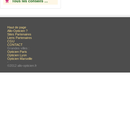
Tous les conseils ...
Haut de page
Allo-Opticien ?
Sites Partenaires
Liens Partenaires
CGU
CONTACT
Grandes villes :
Opticien Paris
Opticien Lyon
Opticien Marseille
-
©2012 allo-opticien.fr