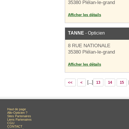
35380 Plélan-le-grand
Afficher les détails
TANNE
- Opticien
8 RUE NATIONALE
35380 Plélan-le-grand
Afficher les détails
[...]
<<
<
13
14
15
Haut de page
Allo-Opticien ?
Sites Partenaires
Liens Partenaires
CGU
CONTACT