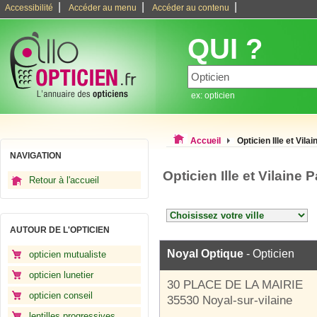
|
|
|
Accessibilité
Accéder au menu
Accéder au contenu
QUI ?
ex: opticien
Accueil
Opticien Ille et Vilai
NAVIGATION
Opticien Ille et Vilaine 
Retour à l'accueil
AUTOUR DE L'OPTICIEN
Noyal Optique
- Opticien
opticien mutualiste
opticien lunetier
30 PLACE DE LA MAIRIE
opticien conseil
35530 Noyal-sur-vilaine
lentilles progressives