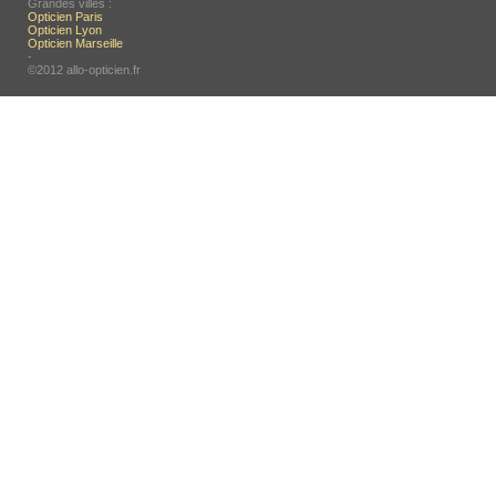
Grandes villes :
Opticien Paris
Opticien Lyon
Opticien Marseille
-
©2012 allo-opticien.fr