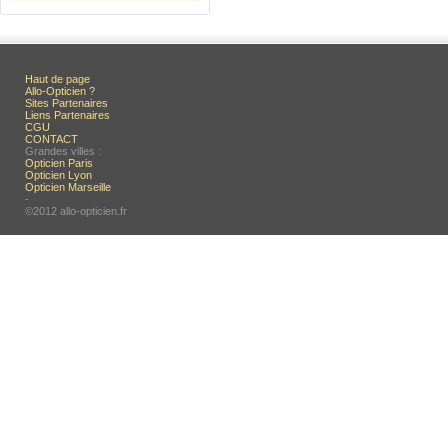
Haut de page
Allo-Opticien ?
Sites Partenaires
Liens Partenaires
CGU
CONTACT
Grandes villes :
Opticien Paris
Opticien Lyon
Opticien Marseille
-
©2012 allo-opticien.fr