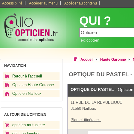
|
|
|
Accessibilité
Accéder au menu
Accéder au contenu
QUI ?
ex: opticien
Accueil
Haute Garonne
NAVIGATION
OPTIQUE DU PASTEL - o
Retour à l'accueil
Opticien Haute Garonne
OPTIQUE DU PASTEL
- Opticien
Opticien Nailloux
11 RUE DE LA REPUBLIQUE
31560 Nailloux
AUTOUR DE L'OPTICIEN
Plan et itinéraire :
opticien mutualiste
opticien lunetier