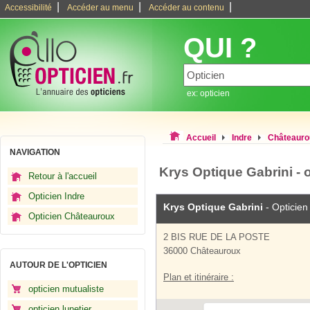
|
|
|
Accessibilité
Accéder au menu
Accéder au contenu
QUI ?
ex: opticien
Accueil
Indre
Châteauro
NAVIGATION
Krys Optique Gabrini - 
Retour à l'accueil
Opticien Indre
Krys Optique Gabrini
- Opticien
Opticien Châteauroux
2 BIS RUE DE LA POSTE
36000 Châteauroux
AUTOUR DE L'OPTICIEN
Plan et itinéraire :
opticien mutualiste
opticien lunetier