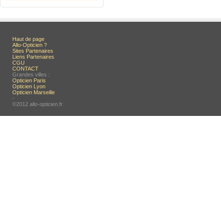
Haut de page
Allo-Opticien ?
Sites Partenaires
Liens Partenaires
CGU
CONTACT
Grandes villes :
Opticien Paris
Opticien Lyon
Opticien Marseille
-
©2012 allo-opticien.fr