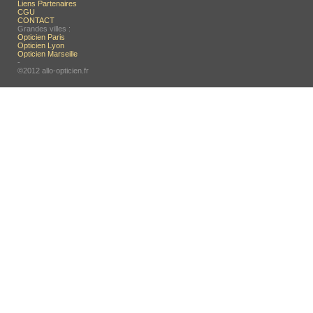
Liens Partenaires
CGU
CONTACT
Grandes villes :
Opticien Paris
Opticien Lyon
Opticien Marseille
-
©2012 allo-opticien.fr