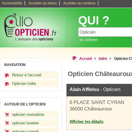
|
|
|
Accessibilité
Accéder au menu
Accéder au contenu
QUI ?
ex: opticien
Accueil
Indre
Opticien 
NAVIGATION
Opticien Châteaurou
Retour à l'accueil
Opticien Indre
Alain Afflelou
- Opticien
6 PLACE SAINT CYRAN
AUTOUR DE L'OPTICIEN
36000 Châteauroux
opticien mutualiste
Afficher les détails
opticien lunetier
opticien conseil