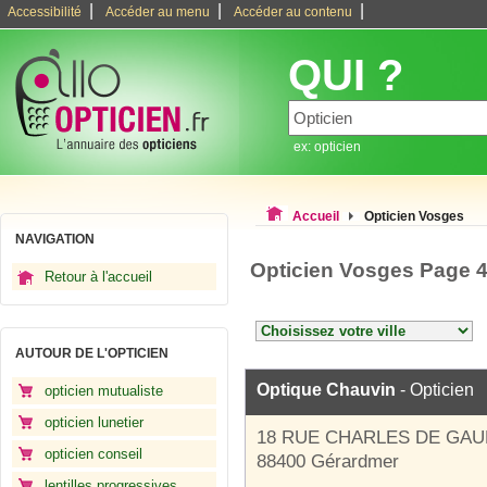
|
|
|
Accessibilité
Accéder au menu
Accéder au contenu
QUI ?
ex: opticien
Accueil
Opticien Vosges
NAVIGATION
Opticien Vosges Page 
Retour à l'accueil
AUTOUR DE L'OPTICIEN
Optique Chauvin
- Opticien
opticien mutualiste
opticien lunetier
18 RUE CHARLES DE GAU
opticien conseil
88400 Gérardmer
lentilles progressives