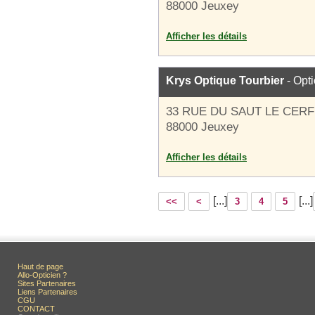
88000 Jeuxey
Afficher les détails
Krys Optique Tourbier
- Opti
33 RUE DU SAUT LE CERF
88000 Jeuxey
Afficher les détails
[...]
[...]
<<
<
3
4
5
Haut de page
Allo-Opticien ?
Sites Partenaires
Liens Partenaires
CGU
CONTACT