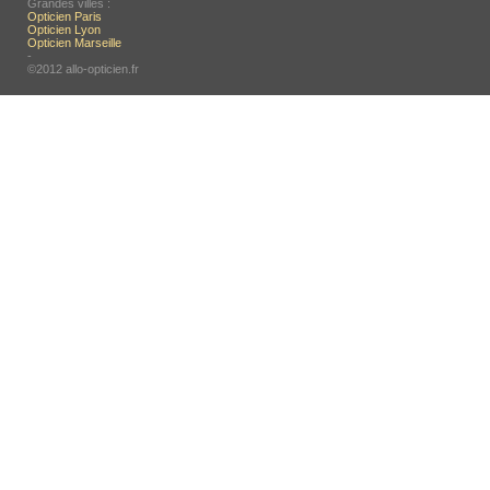
Grandes villes :
Opticien Paris
Opticien Lyon
Opticien Marseille
-
©2012 allo-opticien.fr