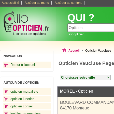
|
|
|
Accessibilité
Accéder au menu
Accéder au contenu
QUI ?
ex: opticien
Accueil
Opticien Vaucluse
NAVIGATION
Opticien Vaucluse Page
Retour à l'accueil
AUTOUR DE L'OPTICIEN
MOREL
- Opticien
opticien mutualiste
opticien lunetier
BOULEVARD COMMANDAN
opticien conseil
84170 Monteux
lentilles progressives