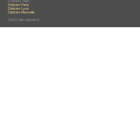
Grandes villes :
Opticien Paris
Opticien Lyon
Opticien Marseille
-
©2012 allo-opticien.fr