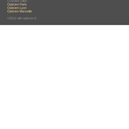
Grandes villes :
Opticien Paris
Opticien Lyon
Opticien Marseille
-
©2012 allo-opticien.fr