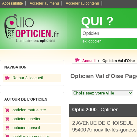
|
|
|
Accessibilité
Accéder au menu
Accéder au contenu
QUI ?
ex: opticien
Accueil
Opticien Val d'Oise
NAVIGATION
Opticien Val d'Oise Pag
Retour à l'accueil
AUTOUR DE L'OPTICIEN
Optic 2000
- Opticien
opticien mutualiste
opticien lunetier
2 AVENUE DE CHOISEUL
opticien conseil
95400 Arnouville-lès-gones
lentilles progressives