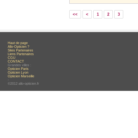
<<
<
1
2
3
Haut de page
Allo-Opticien ?
Sites Partenaires
Liens Partenaires
CGU
CONTACT
Grandes villes :
Opticien Paris
Opticien Lyon
Opticien Marseille
-
©2012 allo-opticien.fr