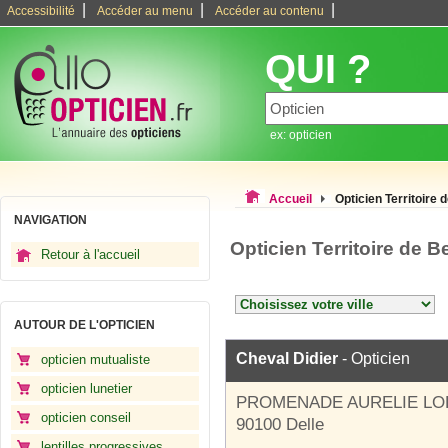
|
|
|
Accessibilité
Accéder au menu
Accéder au contenu
QUI ?
ex: opticien
Accueil
Opticien Territoire d
NAVIGATION
Opticien Territoire de B
Retour à l'accueil
AUTOUR DE L'OPTICIEN
Cheval Didier
- Opticien
opticien mutualiste
opticien lunetier
PROMENADE AURELIE LO
opticien conseil
90100 Delle
lentilles progressives