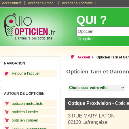
|
|
|
Accessibilité
Accéder au menu
Accéder au contenu
QUI ?
ex: opticien
Accueil
Opticien Tarn et Ga
NAVIGATION
Opticien Tarn et Garon
Retour à l'accueil
AUTOUR DE L'OPTICIEN
Optique Proxivision
- Optici
opticien mutualiste
opticien lunetier
3 RUE MARY LAFON
opticien conseil
82130 Lafrançaise
lentilles progressives