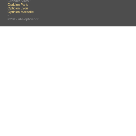
Grandes villes :
Opticien Paris
Opticien Lyon
Opticien Marseille
-
©2012 allo-opticien.fr