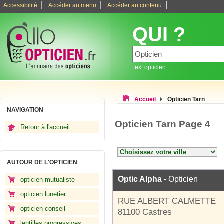
|
|
|
Accessibilité
Accéder au menu
Accéder au contenu
QUI ?
ex: opticien
Accueil
Opticien Tarn
NAVIGATION
Opticien Tarn Page 4
Retour à l'accueil
AUTOUR DE L'OPTICIEN
Optic Alpha
- Opticien
opticien mutualiste
opticien lunetier
RUE ALBERT CALMETTE
opticien conseil
81100 Castres
lentilles progressives