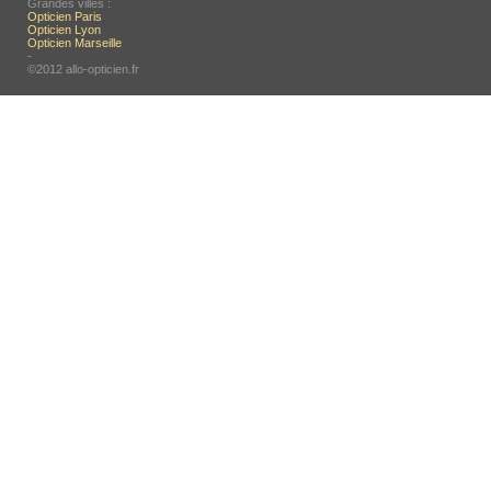
Grandes villes :
Opticien Paris
Opticien Lyon
Opticien Marseille
-
©2012 allo-opticien.fr