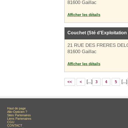
81600 Gaillac
Afficher les détails
Couchet (Sté d'Exploitation
21 RUE DES FRERES DEL
81600 Gaillac
Afficher les détails
[...]
[...]
<<
<
3
4
5
Haut de page
Allo-Opticien ?
Sites Partenaires
Liens Partenaires
CGU
CONTACT