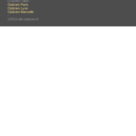
Grandes villes :
Opticien Paris
Opticien Lyon
Opticien Marseille
-
©2012 allo-opticien.fr