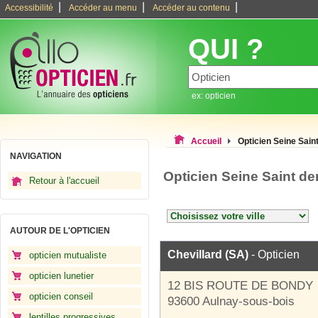
|
|
|
Accessibilité
Accéder au menu
Accéder au contenu
QUI ?
ex: opticien
Accueil
Opticien Seine Sain
NAVIGATION
Opticien Seine Saint de
Retour à l'accueil
AUTOUR DE L'OPTICIEN
Chevillard (SA)
- Opticien
opticien mutualiste
opticien lunetier
12 BIS ROUTE DE BONDY
opticien conseil
93600 Aulnay-sous-bois
lentilles progressives