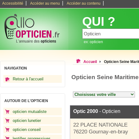
|
|
|
Accessibilité
Accéder au menu
Accéder au contenu
QUI ?
ex: opticien
Accueil
Opticien Seine Mari
NAVIGATION
Opticien Seine Maritim
Retour à l'accueil
AUTOUR DE L'OPTICIEN
Optic 2000
- Opticien
opticien mutualiste
opticien lunetier
22 PLACE NATIONALE
opticien conseil
76220 Gournay-en-bray
lentilles progressives