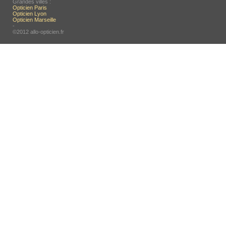
Grandes villes :
Opticien Paris
Opticien Lyon
Opticien Marseille
-
©2012 allo-opticien.fr