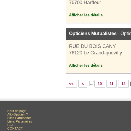
76700 Harfleur
Afficher les détails
Opticiens Mutualistes
- Opti
RUE DU BOIS CANY
76120 Le Grand-quevilly
Afficher les détails
[...]
<<
<
10
11
12
Haut de page
Allo-Opticien ?
Sites Partenaires
Liens Partenaires
CGU
CONTACT