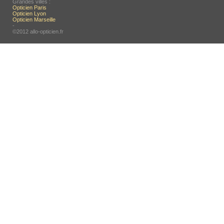
Grandes villes :
Opticien Paris
Opticien Lyon
Opticien Marseille
-
©2012 allo-opticien.fr