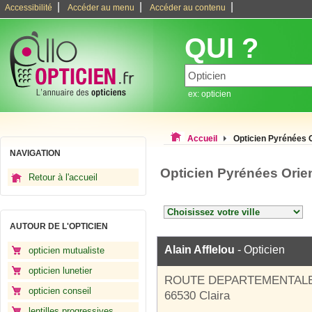
|
|
|
Accessibilité
Accéder au menu
Accéder au contenu
QUI ?
ex: opticien
Accueil
Opticien Pyrénées 
NAVIGATION
Opticien Pyrénées Orie
Retour à l'accueil
AUTOUR DE L'OPTICIEN
Alain Afflelou
- Opticien
opticien mutualiste
opticien lunetier
ROUTE DEPARTEMENTALE
opticien conseil
66530 Claira
lentilles progressives