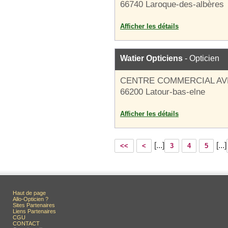
66740 Laroque-des-albères
Afficher les détails
Watier Opticiens
- Opticien
CENTRE COMMERCIAL AV
66200 Latour-bas-elne
Afficher les détails
[...]
[...]
<<
<
3
4
5
Haut de page
Allo-Opticien ?
Sites Partenaires
Liens Partenaires
CGU
CONTACT