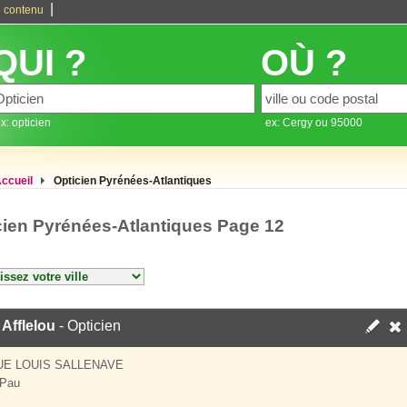
|
 contenu
QUI ?
OÙ ?
x: opticien
ex: Cergy ou 95000
ccueil
Opticien Pyrénées-Atlantiques
cien Pyrénées-Atlantiques Page 12
 Afflelou
- Opticien
E LOUIS SALLENAVE
 Pau