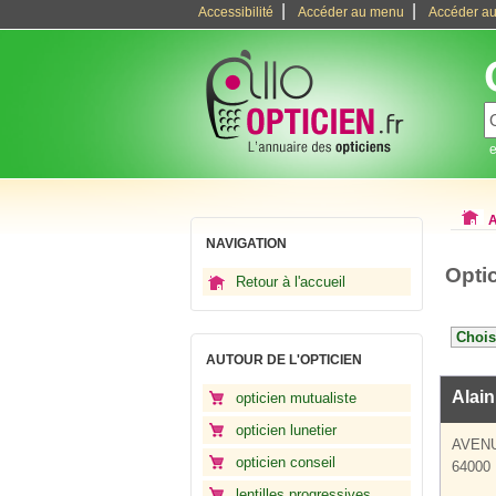
|
|
Accessibilité
Accéder au menu
Accéder au
e
A
NAVIGATION
Opti
Retour à l'accueil
AUTOUR DE L'OPTICIEN
Alain
opticien mutualiste
opticien lunetier
AVENU
opticien conseil
64000
lentilles progressives