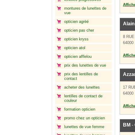
Affich
montures de lunettes de
vue
opticien agréé
Alain
opticien pas cher
8 RUE
opticien kryss
64000
opticien atol
Affich
opticien afflelou
prix des lunettes de vue
prix des lentilles de
Azza
contact
acheter des lunettes
17 RU
64000
lentilles de contact de
couleur
Affich
formation opticien
promo chez un opticien
BM
- 
lunettes de vue femme