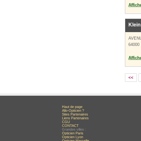
Affich
Klein
AVEN
64000
Affich
<<
Haut de page
Allo-Opticien ?
Sites Partenaires
Liens Partenaires
CGU
CONTACT
Grandes villes :
Opticien Paris
Opticien Lyon
Opticien Marseille