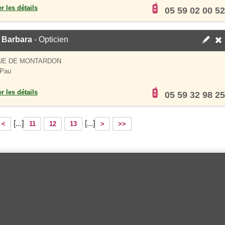
er les détails
05 59 02 00 52
 Barbara
- Opticien
UE DE MONTARDON
 Pau
er les détails
05 59 32 98 25
[...]
[...]
<
11
12
13
>
>>