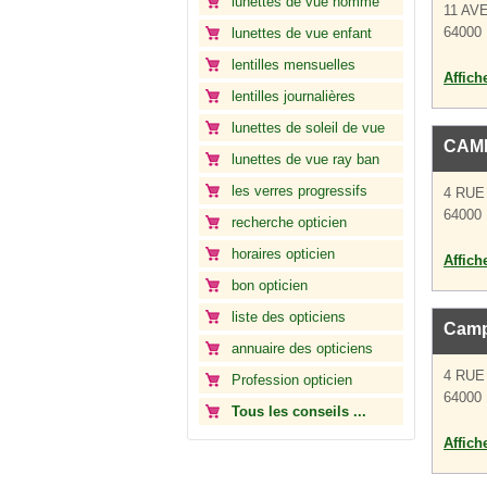
lunettes de vue homme
11 AV
64000
lunettes de vue enfant
lentilles mensuelles
Affich
lentilles journalières
lunettes de soleil de vue
CAM
lunettes de vue ray ban
les verres progressifs
4 RUE
64000
recherche opticien
horaires opticien
Affich
bon opticien
liste des opticiens
Camp
annuaire des opticiens
4 RUE
Profession opticien
64000
Tous les conseils ...
Affich