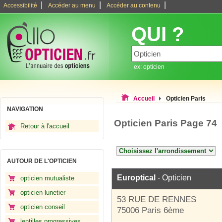
|
|
|
Accessibilité
Accéder au menu
Accéder au contenu
QUI ?
ex: opticien
Accueil
Opticien Paris
NAVIGATION
Opticien Paris Page 74
Retour à l'accueil
AUTOUR DE L'OPTICIEN
Europtical
- Opticien
opticien mutualiste
opticien lunetier
53 RUE DE RENNES
opticien conseil
75006 Paris 6ème
lentilles progressives