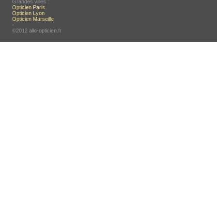
Grandes villes :
Opticien Paris
Opticien Lyon
Opticien Marseille
-
©2012 allo-opticien.fr