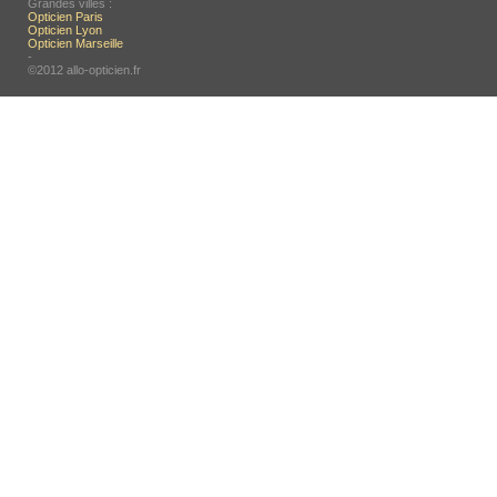
Grandes villes :
Opticien Paris
Opticien Lyon
Opticien Marseille
-
©2012 allo-opticien.fr