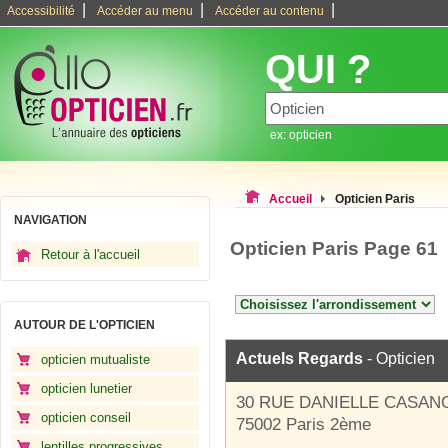
|
|
|
Accessibilité
Accéder au menu
Accéder au contenu
QUI ?
ex: opticien
Accueil
Opticien Paris
NAVIGATION
Opticien Paris Page 61
Retour à l'accueil
AUTOUR DE L'OPTICIEN
Actuels Regards
- Opticien
opticien mutualiste
opticien lunetier
30 RUE DANIELLE CASAN
opticien conseil
75002 Paris 2ème
lentilles progressives