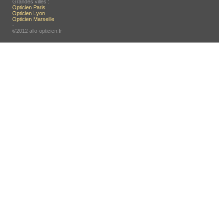
Grandes villes :
Opticien Paris
Opticien Lyon
Opticien Marseille
-
©2012 allo-opticien.fr