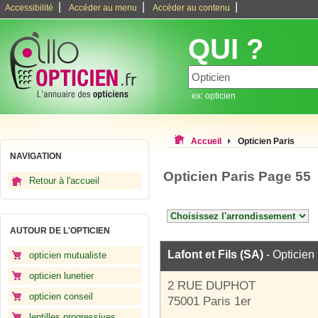
|
|
|
Accessibilité
Accéder au menu
Accéder au contenu
QUI ?
ex: opticien
Accueil
Opticien Paris
NAVIGATION
Opticien Paris Page 55
Retour à l'accueil
AUTOUR DE L'OPTICIEN
Lafont et Fils (SA)
- Opticien
opticien mutualiste
opticien lunetier
2 RUE DUPHOT
opticien conseil
75001 Paris 1er
lentilles progressives