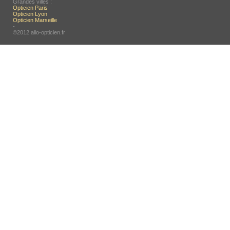
Grandes villes :
Opticien Paris
Opticien Lyon
Opticien Marseille
-
©2012 allo-opticien.fr