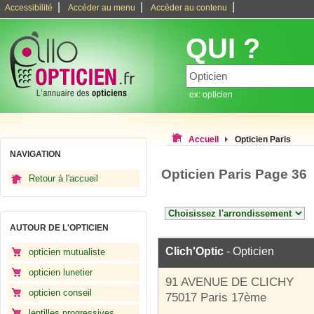
|
|
|
Accessibilité
Accéder au menu
Accéder au contenu
QUI ?
ex: opticien
Accueil
Opticien Paris
NAVIGATION
Opticien Paris Page 36
Retour à l'accueil
AUTOUR DE L'OPTICIEN
Clich'Optic
- Opticien
opticien mutualiste
opticien lunetier
91 AVENUE DE CLICHY
opticien conseil
75017 Paris 17ème
lentilles progressives