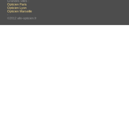
Grandes villes :
Opticien Paris
Opticien Lyon
Opticien Marseille
-
©2012 allo-opticien.fr