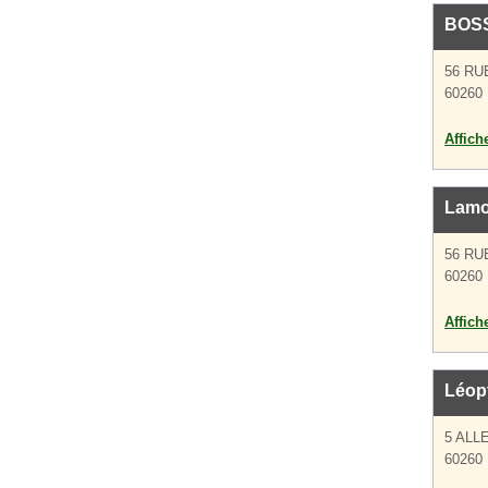
BOS
56 RU
60260 
Affich
Lamo
56 RU
60260 
Affich
Léop
5 ALL
60260 