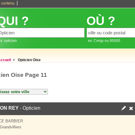
|
 contenu
QUI ?
OÙ ?
x: opticien
ex: Cergy ou 95000
ccueil
Opticien Oise
cien Oise Page 11
ION REY
- Opticien
CE BARBIER
Grandvilliers