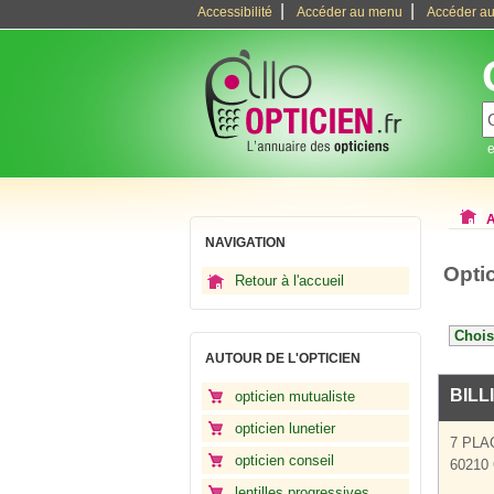
|
|
Accessibilité
Accéder au menu
Accéder au
e
A
NAVIGATION
Opti
Retour à l'accueil
AUTOUR DE L'OPTICIEN
BILL
opticien mutualiste
opticien lunetier
7 PLA
opticien conseil
60210 
lentilles progressives