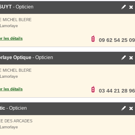
SUYT
- Opticien
E MICHEL BLERE
Lamorlaye
er les détails
09 62 54 25 09
rlaye Optique
- Opticien
E MICHEL BLERE
Lamorlaye
er les détails
03 44 21 28 96
tic
- Opticien
EE DES ARCADES
Lamorlaye