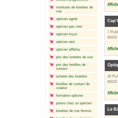
Affich
montures de lunettes de
vue
opticien agréé
Cap'
opticien pas cher
7 PLA
opticien kryss
60210 
opticien atol
Affich
opticien afflelou
prix des lunettes de vue
prix des lentilles de
Opti
contact
acheter des lunettes
20 PL
60210 
lentilles de contact de
couleur
Affich
formation opticien
promo chez un opticien
Le B
lunettes de vue femme