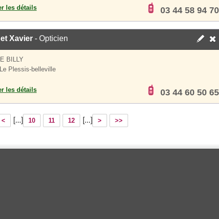
er les détails
03 44 58 94 70
et Xavier
- Opticien
E BILLY
e Plessis-belleville
er les détails
03 44 60 50 65
[...]
[...]
<
10
11
12
>
>>