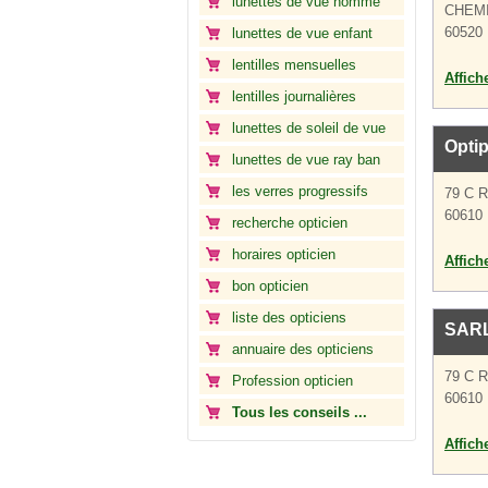
lunettes de vue homme
CHEM
60520 
lunettes de vue enfant
lentilles mensuelles
Affich
lentilles journalières
lunettes de soleil de vue
Optip
lunettes de vue ray ban
les verres progressifs
79 C 
60610 
recherche opticien
horaires opticien
Affich
bon opticien
liste des opticiens
SARL
annuaire des opticiens
79 C 
Profession opticien
60610 
Tous les conseils ...
Affich