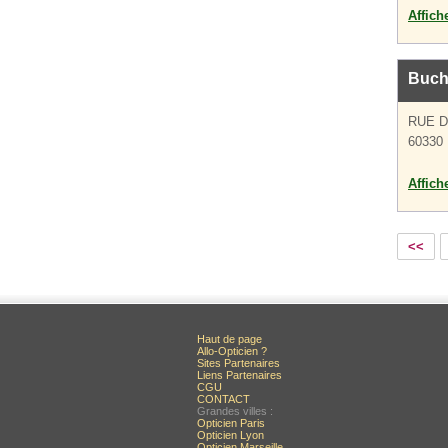
Affich
Buch
RUE D
60330 L
Affich
<<
Haut de page
Allo-Opticien ?
Sites Partenaires
Liens Partenaires
CGU
CONTACT
Grandes villes :
Opticien Paris
Opticien Lyon
Opticien Marseille