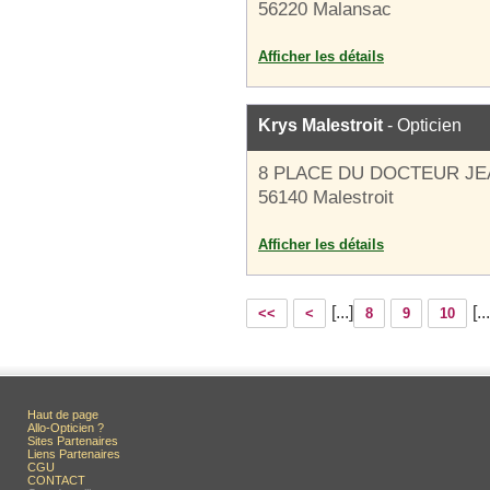
56220 Malansac
Afficher les détails
Krys Malestroit
- Opticien
8 PLACE DU DOCTEUR J
56140 Malestroit
Afficher les détails
[...]
[...
<<
<
8
9
10
Haut de page
Allo-Opticien ?
Sites Partenaires
Liens Partenaires
CGU
CONTACT