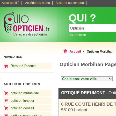
|
|
|
Accessibilité
Accéder au menu
Accéder au contenu
QUI ?
ex: opticien
Accueil
Opticien Morbihan
NAVIGATION
Opticien Morbihan Page
Retour à l'accueil
AUTOUR DE L'OPTICIEN
OPTIQUE DREUMONT
- Opt
opticien mutualiste
opticien lunetier
8 RUE COMTE HENRI DE
opticien conseil
56100 Lorient
lentilles progressives