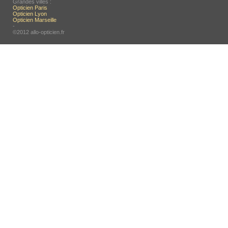
Grandes villes :
Opticien Paris
Opticien Lyon
Opticien Marseille
-
©2012 allo-opticien.fr