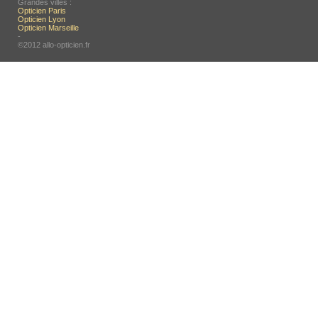
Grandes villes :
Opticien Paris
Opticien Lyon
Opticien Marseille
-
©2012 allo-opticien.fr