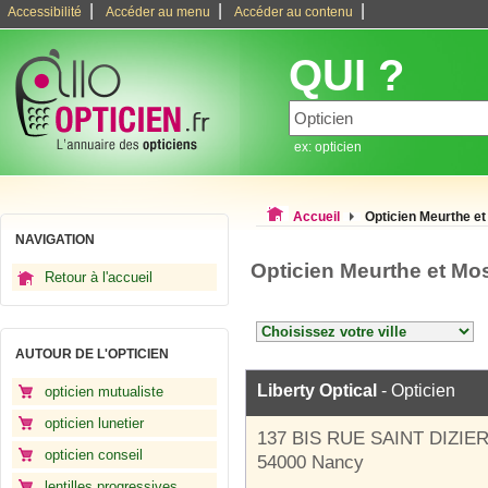
|
|
|
Accessibilité
Accéder au menu
Accéder au contenu
QUI ?
ex: opticien
Accueil
Opticien Meurthe et
NAVIGATION
Opticien Meurthe et Mo
Retour à l'accueil
AUTOUR DE L'OPTICIEN
Liberty Optical
- Opticien
opticien mutualiste
opticien lunetier
137 BIS RUE SAINT DIZIE
opticien conseil
54000 Nancy
lentilles progressives