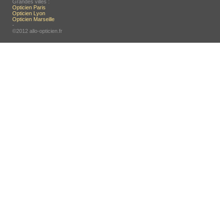
Grandes villes :
Opticien Paris
Opticien Lyon
Opticien Marseille
-
©2012 allo-opticien.fr