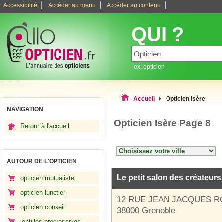
|
|
|
Accessibilité
Accéder au menu
Accéder au contenu
QUI ?
ex: opticien
Accueil
Opticien Isère
NAVIGATION
Opticien Isère Page 8
Retour à l'accueil
AUTOUR DE L'OPTICIEN
Le petit salon des créateurs
opticien mutualiste
opticien lunetier
12 RUE JEAN JACQUES 
opticien conseil
38000 Grenoble
lentilles progressives