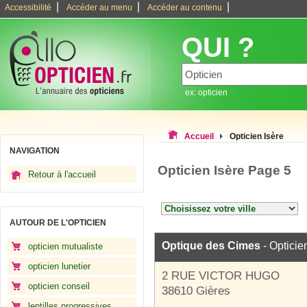
|
|
|
Accessibilité
Accéder au menu
Accéder au contenu
QUI ?
ex: opticien
Accueil
Opticien Isère
NAVIGATION
Opticien Isère Page 5
Retour à l'accueil
AUTOUR DE L'OPTICIEN
Optique des Cimes
- Opticie
opticien mutualiste
opticien lunetier
2 RUE VICTOR HUGO
opticien conseil
38610 Gières
lentilles progressives