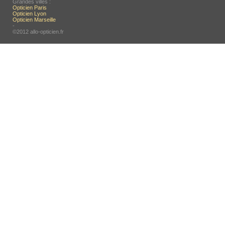
Grandes villes :
Opticien Paris
Opticien Lyon
Opticien Marseille
-
©2012 allo-opticien.fr