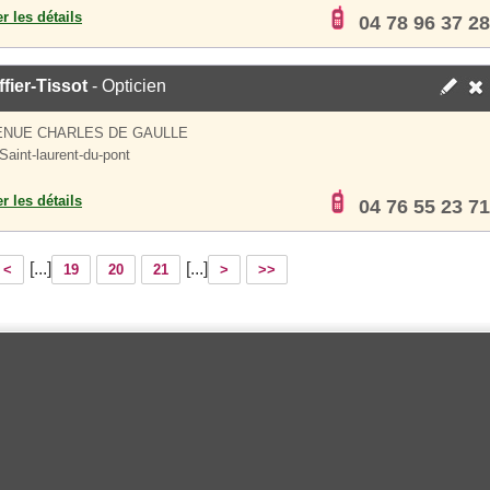
er les détails
04 78 96 37 28
fier-Tissot
- Opticien
ENUE CHARLES DE GAULLE
Saint-laurent-du-pont
er les détails
04 76 55 23 71
[...]
[...]
<
19
20
21
>
>>