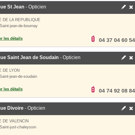
que St Jean
- Opticien
E DE LA REPUBLIQUE
Saint-jean-de-bournay
er les détails
04 37 04 60 54
que Saint Jean de Soudain
- Opticien
E DE LYON
Saint-jean-de-soudain
er les détails
04 74 92 08 84
ue Divoire
- Opticien
 DE VALENCIN
Saint-just-chaleyssin