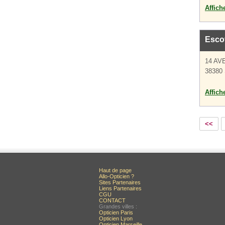
Affich
Escof
14 AV
38380 
Affich
<<
Haut de page
Allo-Opticien ?
Sites Partenaires
Liens Partenaires
CGU
CONTACT
Grandes villes :
Opticien Paris
Opticien Lyon
Opticien Marseille