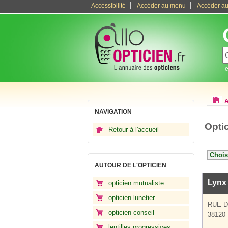
|
|
Accessibilité
Accéder au menu
Accéder au
e
A
NAVIGATION
Opti
Retour à l'accueil
AUTOUR DE L'OPTICIEN
Lynx
opticien mutualiste
opticien lunetier
RUE D
opticien conseil
38120 
lentilles progressives