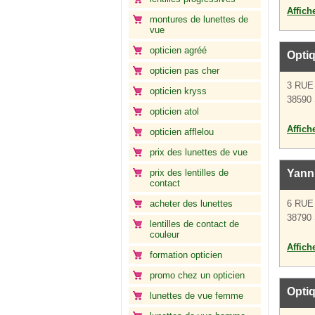
Affich
montures de lunettes de
vue
opticien agréé
Optiq
opticien pas cher
3 RUE
opticien kryss
38590 
opticien atol
Affich
opticien afflelou
prix des lunettes de vue
prix des lentilles de
Yann 
contact
acheter des lunettes
6 RUE
38790 
lentilles de contact de
couleur
Affich
formation opticien
promo chez un opticien
Optiq
lunettes de vue femme