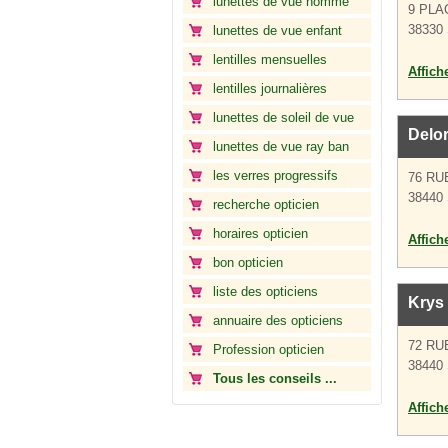
lunettes de vue homme
9 PLA
38330 
lunettes de vue enfant
lentilles mensuelles
Affich
lentilles journalières
lunettes de soleil de vue
Delor
lunettes de vue ray ban
les verres progressifs
76 RU
38440 
recherche opticien
horaires opticien
Affich
bon opticien
liste des opticiens
Krys 
annuaire des opticiens
72 RU
Profession opticien
38440 
Tous les conseils ...
Affich