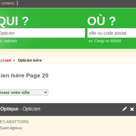
|
 contenu
QUI ?
OÙ ?
x: opticien
ex: Cergy ou 95000
ccueil
Opticien Isère
cien Isère Page 20
 Optique
- Opticien
ES ABATTOIRS
Saint-égrève