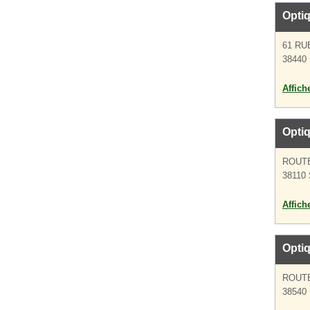
Opti
61 RU
38440 
Affich
Opti
ROUT
38110 
Affich
Optiq
ROUTE
38540 