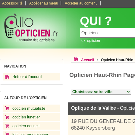
|
|
|
Accessibilité
Accéder au menu
Accéder au contenu
QUI ?
ex: opticien
Accueil
Opticien Haut-Rhin
NAVIGATION
Opticien Haut-Rhin Pag
Retour à l'accueil
AUTOUR DE L'OPTICIEN
Optique de la Vallée
- Optici
opticien mutualiste
opticien lunetier
19 RUE DU GENERAL DE 
opticien conseil
68240 Kaysersberg
lentilles progressives