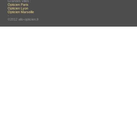
Grandes villes :
Opticien Paris
Opticien Lyon
Opticien Marseille
-
©2012 allo-opticien.fr