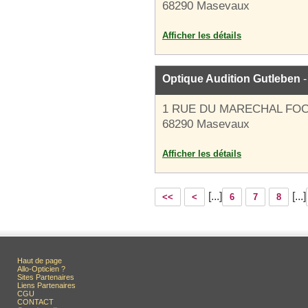
68290 Masevaux
Afficher les détails
Optique Audition Gutleben
-
1 RUE DU MARECHAL FO
68290 Masevaux
Afficher les détails
[...]
[...]
<<
<
6
7
8
Haut de page
Allo-Opticien ?
Sites Partenaires
Liens Partenaires
CGU
CONTACT