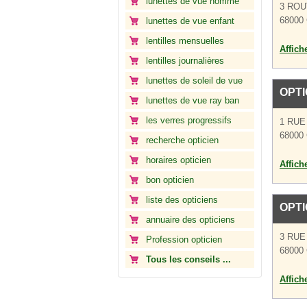
lunettes de vue homme
3 ROU
68000 
lunettes de vue enfant
lentilles mensuelles
Affich
lentilles journalières
lunettes de soleil de vue
OPTI
lunettes de vue ray ban
les verres progressifs
1 RU
68000 
recherche opticien
horaires opticien
Affich
bon opticien
liste des opticiens
OPT
annuaire des opticiens
3 RUE
Profession opticien
68000 
Tous les conseils ...
Affich