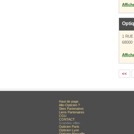
Affich
Opti
1 RU
68000 
Affich
<<
Haut de page
Allo-Opticien ?
Sites Partenaires
Liens Partenaires
CGU
CONTACT
Grandes villes :
Opticien Paris
Opticien Lyon
Opticien Marseille