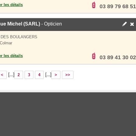
er les détails
03 89 79 68 51
que Michel (SARL)
- Opticien
E DES BOULANGERS
Colmar
er les détails
03 89 41 30 02
[...]
[...]
<
2
3
4
>
>>