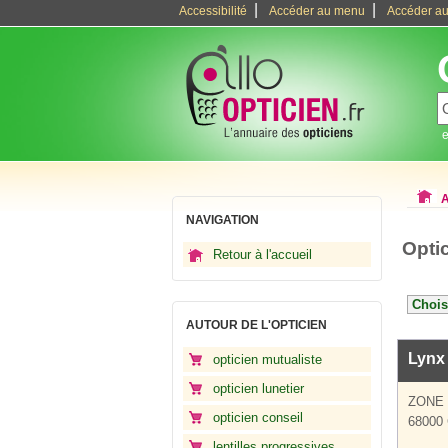
|
|
Accessibilité
Accéder au menu
Accéder au
e
A
NAVIGATION
Opti
Retour à l'accueil
AUTOUR DE L'OPTICIEN
Lynx
opticien mutualiste
opticien lunetier
ZONE
opticien conseil
68000 
lentilles progressives