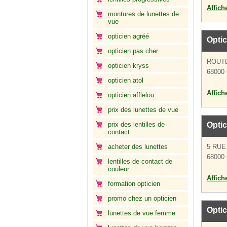
Affich
montures de lunettes de
vue
opticien agréé
Optic
opticien pas cher
ROUTE
opticien kryss
68000 
opticien atol
Affich
opticien afflelou
prix des lunettes de vue
prix des lentilles de
Opti
contact
acheter des lunettes
5 RUE
68000 
lentilles de contact de
couleur
Affich
formation opticien
promo chez un opticien
Optic
lunettes de vue femme