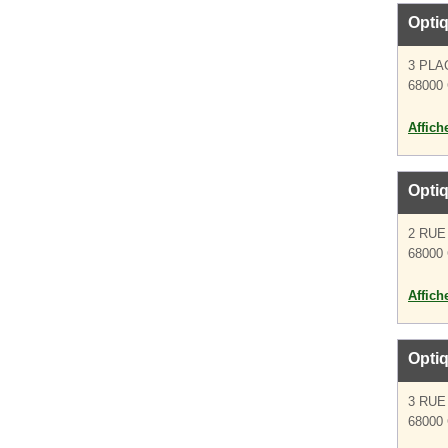
Opti
3 PLA
68000 
Affich
Optiq
2 RUE
68000 
Affich
Opti
3 RUE
68000 