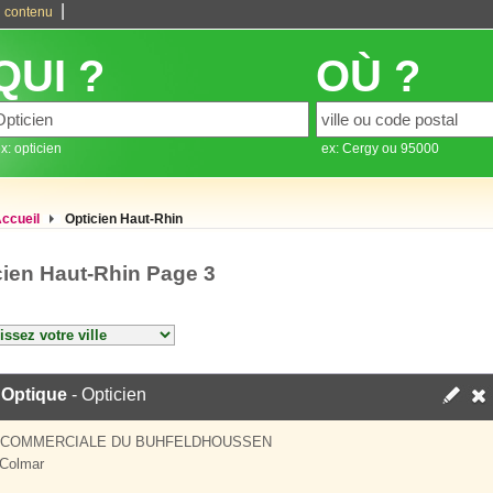
|
 contenu
QUI ?
OÙ ?
x: opticien
ex: Cergy ou 95000
ccueil
Opticien Haut-Rhin
cien Haut-Rhin Page 3
 Optique
- Opticien
 COMMERCIALE DU BUHFELDHOUSSEN
Colmar