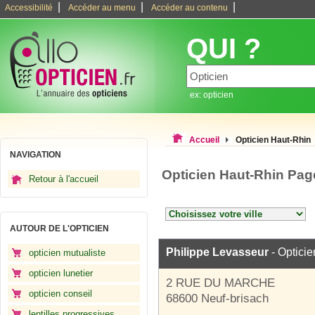
|
|
|
Accessibilité
Accéder au menu
Accéder au contenu
QUI ?
ex: opticien
Accueil
Opticien Haut-Rhin
NAVIGATION
Opticien Haut-Rhin Pag
Retour à l'accueil
AUTOUR DE L'OPTICIEN
Philippe Levasseur
- Opticie
opticien mutualiste
opticien lunetier
2 RUE DU MARCHE
opticien conseil
68600 Neuf-brisach
lentilles progressives