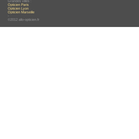
Grandes villes :
Opticien Paris
Opticien Lyon
Opticien Marseille
-
©2012 allo-opticien.fr