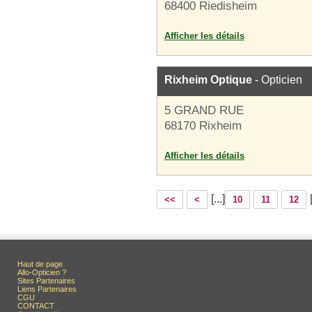
68400 Riedisheim
Afficher les détails
Rixheim Optique
- Opticien
5 GRAND RUE
68170 Rixheim
Afficher les détails
[...]
<<
<
10
11
12
Haut de page
Allo-Opticien ?
Sites Partenaires
Liens Partenaires
CGU
CONTACT