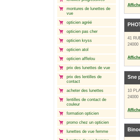
Affich
montures de lunettes de
vue
opticien agréé
PHOT
opticien pas cher
41 RU
opticien kryss
24000 
opticien atol
Affich
opticien afflelou
prix des lunettes de vue
prix des lentilles de
Sne p
contact
acheter des lunettes
10 PL
24000 
lentilles de contact de
couleur
Affich
formation opticien
promo chez un opticien
Bino
lunettes de vue femme