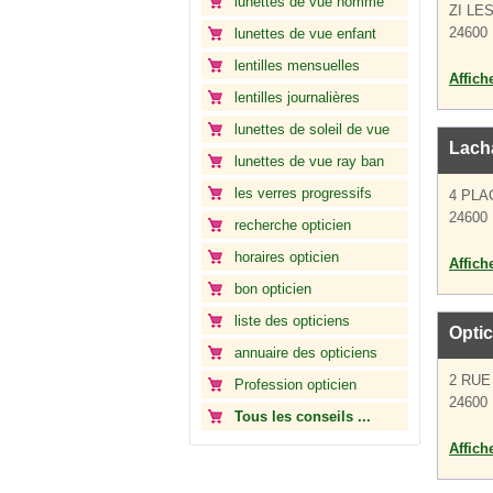
lunettes de vue homme
ZI LE
24600 
lunettes de vue enfant
lentilles mensuelles
Affich
lentilles journalières
lunettes de soleil de vue
Lacha
lunettes de vue ray ban
les verres progressifs
4 PLA
24600 
recherche opticien
horaires opticien
Affich
bon opticien
liste des opticiens
Optic
annuaire des opticiens
2 RU
Profession opticien
24600 
Tous les conseils ...
Affich