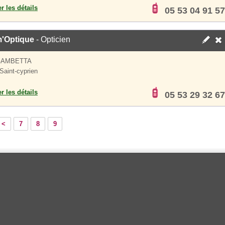
er les détails
05 53 04 91 57
m'Optique
- Opticien
GAMBETTA
Saint-cyprien
er les détails
05 53 29 32 67
<
7
8
9