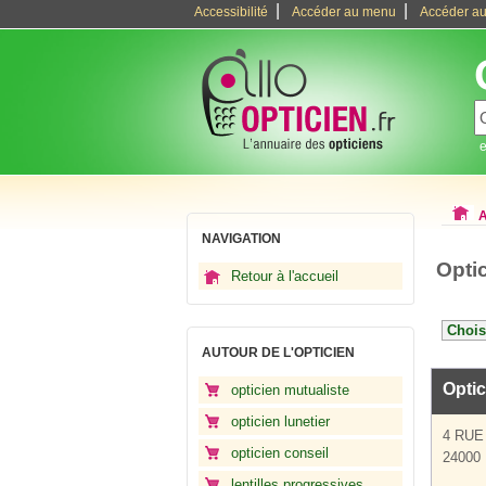
|
|
Accessibilité
Accéder au menu
Accéder au
e
A
NAVIGATION
Opti
Retour à l'accueil
AUTOUR DE L'OPTICIEN
Optic
opticien mutualiste
opticien lunetier
4 RUE
opticien conseil
24000 
lentilles progressives