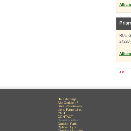
Affich
Pris
RUE 
24220 
Affich
<<
Haut de page
Allo-Opticien ?
Sites Partenaires
Liens Partenaires
CGU
CONTACT
Grandes villes :
Opticien Paris
Opticien Lyon
Opticien Marseille