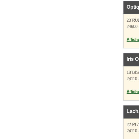
Opti
23 RU
24600 
Affich
Iris 
18 BI
24110 
Affich
Lacha
22 PL
24110 