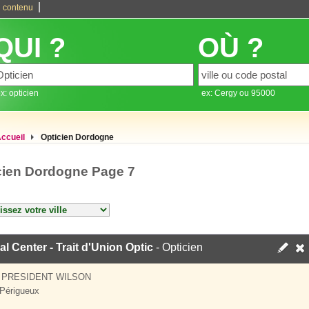
|
 contenu
QUI ?
OÙ ?
x: opticien
ex: Cergy ou 95000
ccueil
Opticien Dordogne
cien Dordogne Page 7
al Center - Trait d'Union Optic
- Opticien
 PRESIDENT WILSON
Périgueux