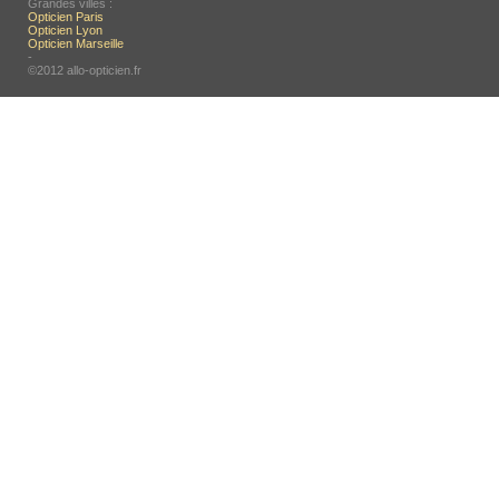
Grandes villes :
Opticien Paris
Opticien Lyon
Opticien Marseille
-
©2012 allo-opticien.fr