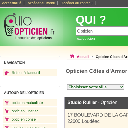
|
|
|
Accessibilité
Accéder au menu
Accéder au contenu
QUI ?
ex: opticien
Accueil
Opticien Côtes d'A
NAVIGATION
Opticien Côtes d'Armor
Retour à l'accueil
AUTOUR DE L'OPTICIEN
Studio Rullier
- Opticien
opticien mutualiste
opticien lunetier
17 BOULEVARD DE LA GA
opticien conseil
22600 Loudéac
lentilles progressives