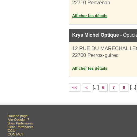
22710 Penvénan
Afficher les détails
Krys Michel Optique
- Optici
12 RUE DU MARECHAL L
22700 Perros-guirec
Afficher les détails
[...]
[...]
<<
<
6
7
8
Haut de page
Allo-Opticien ?
Sites Partenaires
Liens Partenaires
CGU
CONTACT