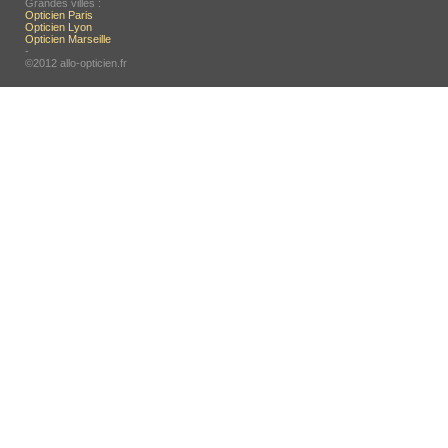
Grandes villes :
Opticien Paris
Opticien Lyon
Opticien Marseille
-
©2012 allo-opticien.fr