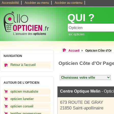
|
|
|
Accessibilité
Accéder au menu
Accéder au contenu
QUI ?
ex: opticien
Accueil
Opticien Côte d'Or
NAVIGATION
Opticien Côte d'Or Pag
Retour à l'accueil
AUTOUR DE L'OPTICIEN
Centre Optique Melin
- Optic
opticien mutualiste
opticien lunetier
673 ROUTE DE GRAY
opticien conseil
21850 Saint-apollinaire
lentilles progressives