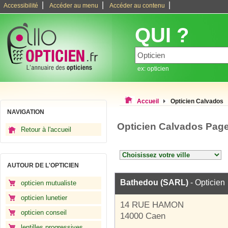
|
|
|
Accessibilité
Accéder au menu
Accéder au contenu
QUI ?
ex: opticien
Accueil
Opticien Calvados
NAVIGATION
Opticien Calvados Page
Retour à l'accueil
AUTOUR DE L'OPTICIEN
Bathedou (SARL)
- Opticien
opticien mutualiste
opticien lunetier
14 RUE HAMON
opticien conseil
14000 Caen
lentilles progressives