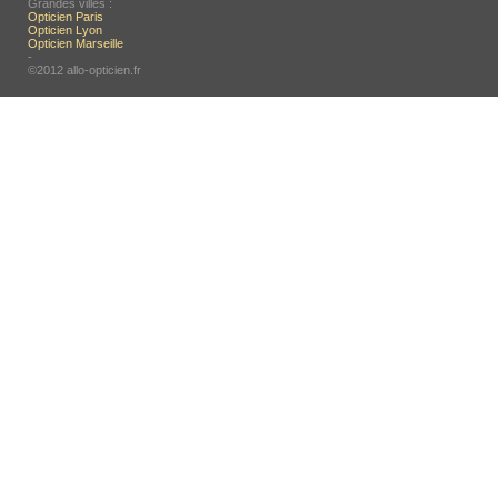
Grandes villes :
Opticien Paris
Opticien Lyon
Opticien Marseille
-
©2012 allo-opticien.fr