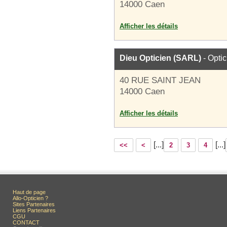
14000 Caen
Afficher les détails
Dieu Opticien (SARL)
- Optic
40 RUE SAINT JEAN
14000 Caen
Afficher les détails
[...]
[...]
<<
<
2
3
4
Haut de page
Allo-Opticien ?
Sites Partenaires
Liens Partenaires
CGU
CONTACT