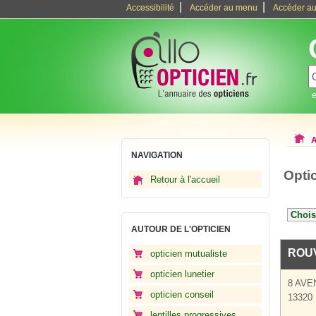
|
|
Accessibilité
Accéder au menu
Accéder au
e
A
NAVIGATION
Opti
Retour à l'accueil
AUTOUR DE L'OPTICIEN
ROU
opticien mutualiste
opticien lunetier
8 AVE
opticien conseil
13320 
lentilles progressives