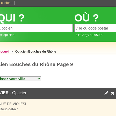
|
 contenu
QUI ?
OÙ ?
x: opticien
ex: Cergy ou 95000
ccueil
Opticien Bouches du Rhône
cien Bouches du Rhône Page 9
VIER
- Opticien
NUE DE VIOLESI
Bouc-bel-air