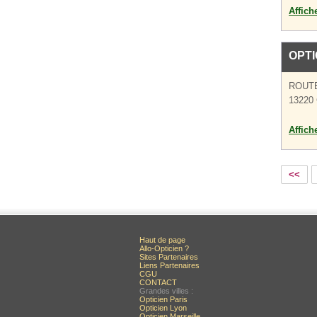
Affich
OPT
ROUTE
13220 
Affich
<<
Haut de page
Allo-Opticien ?
Sites Partenaires
Liens Partenaires
CGU
CONTACT
Grandes villes :
Opticien Paris
Opticien Lyon
Opticien Marseille