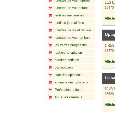
lunettes de vue homme
LES 
13470 
lunettes de vue enfant
lentilles mensuelles
Affich
lentilles journalières
lunettes de soleil de vue
Opti
lunettes de vue ray ban
les verres progressifs
1 RES
13470 
recherche opticien
horaires opticien
Affich
bon opticien
liste des opticiens
Lissa
annuaire des opticiens
30 AV
Profession opticien
13620 
Tous les conseils ...
Affich