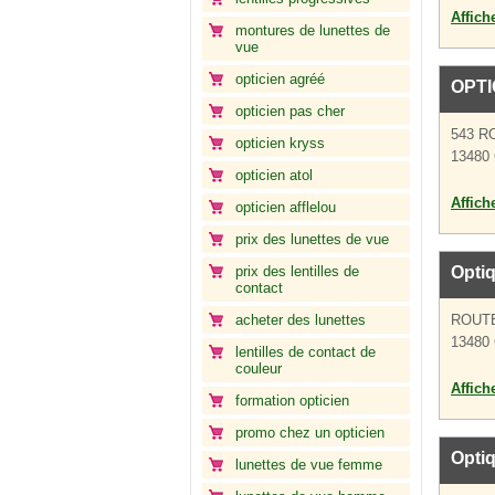
Affich
montures de lunettes de
vue
opticien agréé
OPT
opticien pas cher
543 R
opticien kryss
13480 
opticien atol
Affich
opticien afflelou
prix des lunettes de vue
prix des lentilles de
Opti
contact
acheter des lunettes
ROUT
13480 
lentilles de contact de
couleur
Affich
formation opticien
promo chez un opticien
Opti
lunettes de vue femme