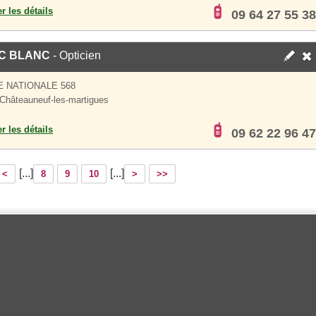
er les détails
09 64 27 55 38
IC BLANC
- Opticien
 NATIONALE 568
Châteauneuf-les-martigues
er les détails
09 62 22 96 47
[...]
[...]
<
8
9
10
>
>>