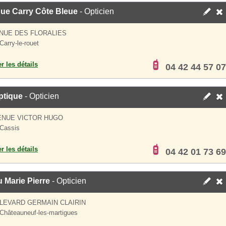
que Carry Côte Bleue
- Opticien
NUE DES FLORALIES
Carry-le-rouet
er les détails
04 42 44 57 07
ptique
- Opticien
ENUE VICTOR HUGO
Cassis
er les détails
04 42 01 73 69
 Marie Pierre
- Opticien
LEVARD GERMAIN CLAIRIN
Châteauneuf-les-martigues