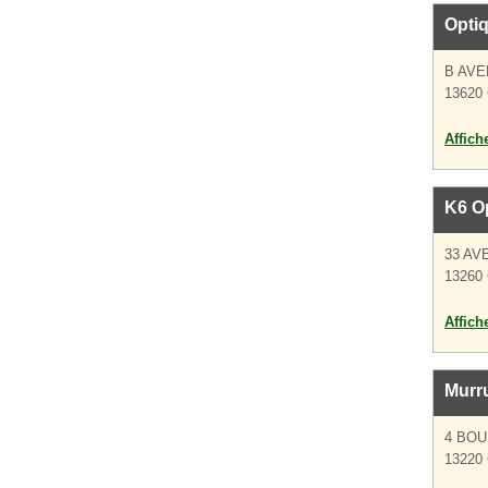
Opti
B AVE
13620 
Affich
K6 O
33 AV
13260 
Affich
Murru
4 BOU
13220 