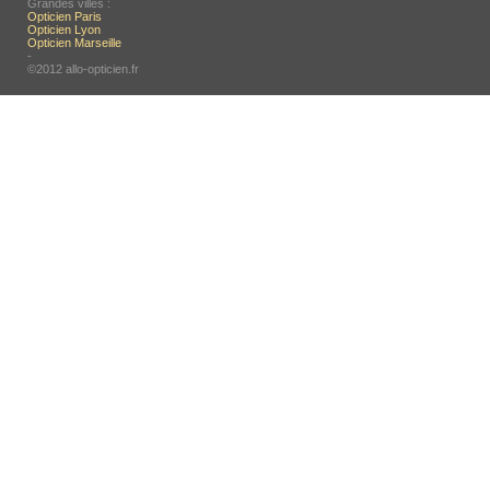
Grandes villes :
Opticien Paris
Opticien Lyon
Opticien Marseille
-
©2012 allo-opticien.fr