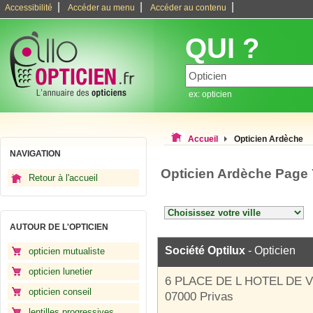
|
|
|
Accessibilité
Accéder au menu
Accéder au contenu
QUI ?
ex: opticien
Accueil
Opticien Ardèche
NAVIGATION
Opticien Ardèche Page 
Retour à l'accueil
AUTOUR DE L'OPTICIEN
Société Optilux
- Opticien
opticien mutualiste
opticien lunetier
6 PLACE DE L HOTEL DE V
opticien conseil
07000 Privas
lentilles progressives