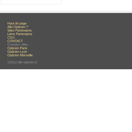
Haut de page
Allo-Opticien ?
Sites Partenaires
Liens Partenaires
CGU
CONTACT
Grandes villes :
Opticien Paris
Opticien Lyon
Opticien Marseille
-
©2012 allo-opticien.fr