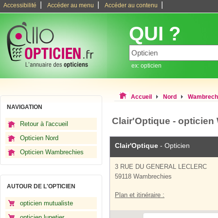
|
|
|
Accessibilité
Accéder au menu
Accéder au contenu
QUI ?
ex: opticien
Accueil
Nord
Wambrech
NAVIGATION
Clair'Optique - opticie
Retour à l'accueil
Opticien Nord
Clair'Optique
- Opticien
Opticien Wambrechies
3 RUE DU GENERAL LECLERC
59118 Wambrechies
AUTOUR DE L'OPTICIEN
Plan et itinéraire :
opticien mutualiste
opticien lunetier