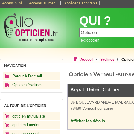
|
|
|
Accessibilité
Accéder au menu
Accéder au contenu
QUI ?
ex: opticien
Accueil
Yvelines
Opticie
NAVIGATION
Opticien Verneuil-sur-s
Retour à l'accueil
Opticien Yvelines
Krys L Détré
- Opticien
36 BOULEVARD ANDRE MALRAUX
AUTOUR DE L'OPTICIEN
78480 Verneuil-sur-seine
opticien mutualiste
Afficher les détails
opticien lunetier
opticien conseil