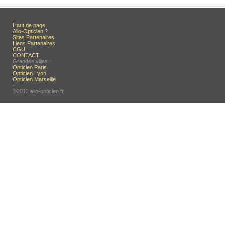
Haut de page
Allo-Opticien ?
Sites Partenaires
Liens Partenaires
CGU
CONTACT
Grandes villes :
Opticien Paris
Opticien Lyon
Opticien Marseille
-
©2012 allo-opticien.fr