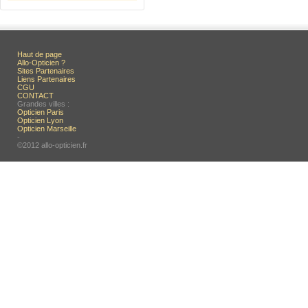
Haut de page
Allo-Opticien ?
Sites Partenaires
Liens Partenaires
CGU
CONTACT
Grandes villes :
Opticien Paris
Opticien Lyon
Opticien Marseille
-
©2012 allo-opticien.fr