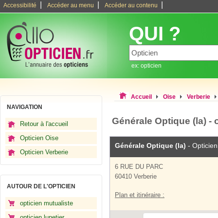
|
|
|
Accessibilité
Accéder au menu
Accéder au contenu
QUI ?
ex: opticien
Accueil
Oise
Verberie
NAVIGATION
Générale Optique (la) - 
Retour à l'accueil
Opticien Oise
Générale Optique (la)
- Opticien
Opticien Verberie
6 RUE DU PARC
60410 Verberie
AUTOUR DE L'OPTICIEN
Plan et itinéraire :
opticien mutualiste
opticien lunetier