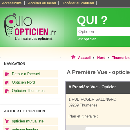
|
|
|
Accessibilité
Accéder au menu
Accéder au contenu
QUI ?
ex: opticien
Accueil
Nord
Thumeries
NAVIGATION
A Première Vue - optic
Retour à l'accueil
Opticien Nord
A Première Vue
- Opticien
Opticien Thumeries
1 RUE ROGER SALENGRO
59239 Thumeries
AUTOUR DE L'OPTICIEN
Plan et itinéraire :
opticien mutualiste
opticien lunetier