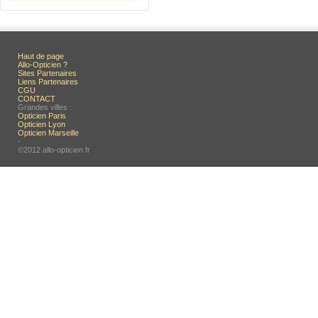
Haut de page
Allo-Opticien ?
Sites Partenaires
Liens Partenaires
CGU
CONTACT
Grandes villes :
Opticien Paris
Opticien Lyon
Opticien Marseille
-
©2012 allo-opticien.fr