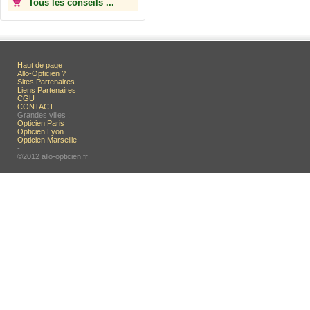
Tous les conseils ...
Haut de page
Allo-Opticien ?
Sites Partenaires
Liens Partenaires
CGU
CONTACT
Grandes villes :
Opticien Paris
Opticien Lyon
Opticien Marseille
-
©2012 allo-opticien.fr