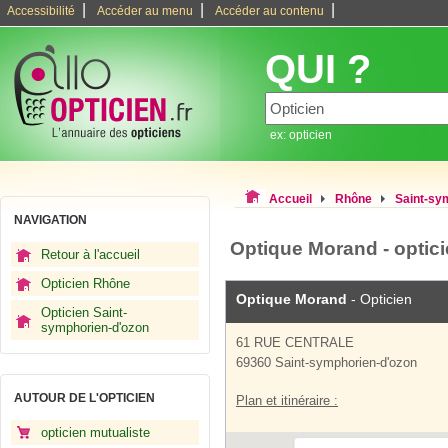
|
|
|
Accessibilité
Accéder au menu
Accéder au contenu
QUI ?
ex: opticien
Accueil
Rhône
Saint-sy
NAVIGATION
Optique Morand - optic
Retour à l'accueil
Opticien Rhône
Optique Morand
- Opticien
Opticien Saint-
symphorien-d'ozon
61 RUE CENTRALE
69360 Saint-symphorien-d'ozon
AUTOUR DE L'OPTICIEN
Plan et itinéraire :
opticien mutualiste