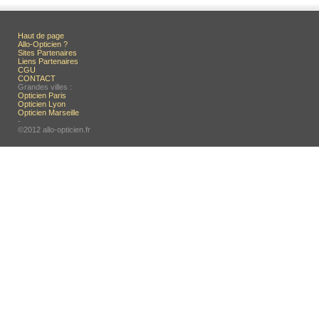
Haut de page
Allo-Opticien ?
Sites Partenaires
Liens Partenaires
CGU
CONTACT
Grandes villes :
Opticien Paris
Opticien Lyon
Opticien Marseille
-
©2012 allo-opticien.fr