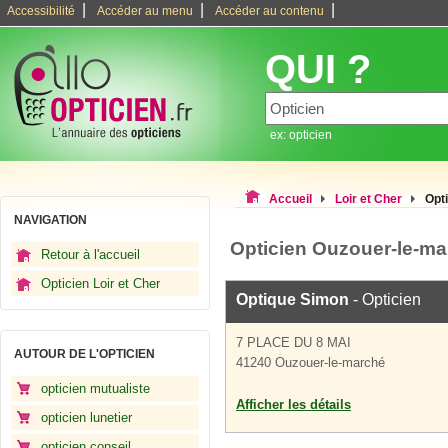
|
|
|
Accessibilité
Accéder au menu
Accéder au contenu
QUI ?
ex: opticien
Accueil
Loir et Cher
Opt
NAVIGATION
Opticien Ouzouer-le-m
Retour à l'accueil
Opticien Loir et Cher
Optique Simon
- Opticien
7 PLACE DU 8 MAI
AUTOUR DE L'OPTICIEN
41240 Ouzouer-le-marché
opticien mutualiste
Afficher les détails
opticien lunetier
opticien conseil