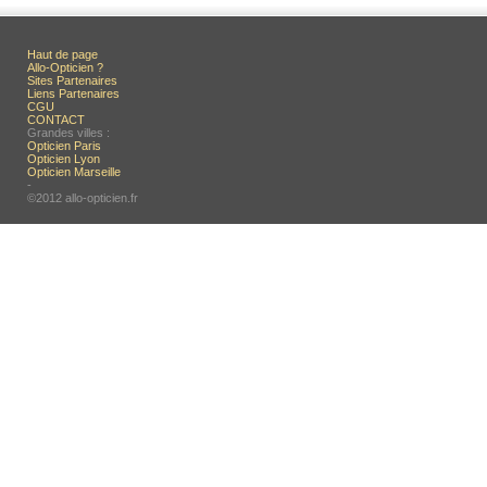
Haut de page
Allo-Opticien ?
Sites Partenaires
Liens Partenaires
CGU
CONTACT
Grandes villes :
Opticien Paris
Opticien Lyon
Opticien Marseille
-
©2012 allo-opticien.fr