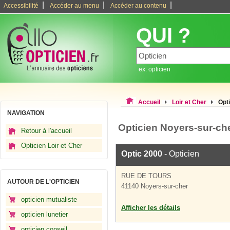
|
|
|
Accessibilité
Accéder au menu
Accéder au contenu
QUI ?
ex: opticien
Accueil
Loir et Cher
Opt
NAVIGATION
Opticien Noyers-sur-ch
Retour à l'accueil
Opticien Loir et Cher
Optic 2000
- Opticien
RUE DE TOURS
AUTOUR DE L'OPTICIEN
41140 Noyers-sur-cher
opticien mutualiste
Afficher les détails
opticien lunetier
opticien conseil