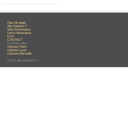
Haut de page
Allo-Opticien ?
Sites Partenaires
Liens Partenaires
CGU
CONTACT
Grandes villes :
Opticien Paris
Opticien Lyon
Opticien Marseille
-
©2012 allo-opticien.fr