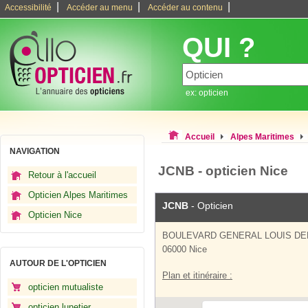
|
|
|
Accessibilité
Accéder au menu
Accéder au contenu
QUI ?
ex: opticien
Accueil
Alpes Maritimes
NAVIGATION
JCNB - opticien Nice
Retour à l'accueil
Opticien Alpes Maritimes
JCNB
- Opticien
Opticien Nice
BOULEVARD GENERAL LOUIS DE
06000 Nice
AUTOUR DE L'OPTICIEN
Plan et itinéraire :
opticien mutualiste
opticien lunetier