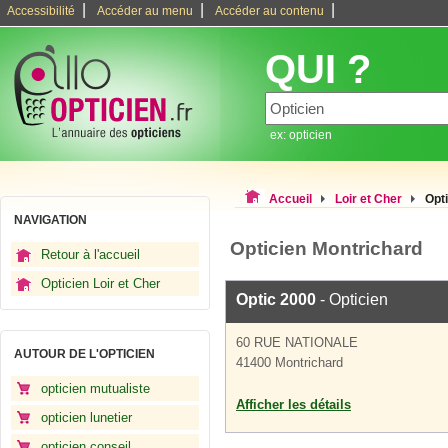
|
|
|
Accessibilité
Accéder au menu
Accéder au contenu
QUI ?
ex: opticien
Accueil
Loir et Cher
Opt
NAVIGATION
Opticien Montrichard
Retour à l'accueil
Opticien Loir et Cher
Optic 2000
- Opticien
60 RUE NATIONALE
AUTOUR DE L'OPTICIEN
41400 Montrichard
opticien mutualiste
Afficher les détails
opticien lunetier
opticien conseil