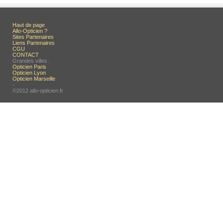
Haut de page
Allo-Opticien ?
Sites Partenaires
Liens Partenaires
CGU
CONTACT
Grandes villes :
Opticien Paris
Opticien Lyon
Opticien Marseille
-
©2012 allo-opticien.fr