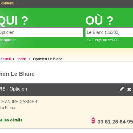
|
 contenu
QUI ?
OÙ ?
x: opticien
ex: Cergy ou 95000
ccueil
Indre
Opticien Le Blanc
cien Le Blanc
RE
- Opticien
CE ANDRE GASNIER
Le Blanc
er les détails
09 61 26 64 95