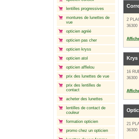
Corr
lentilles progressives
montures de lunettes de
2 PLA
vue
36300 
opticien agréé
Affich
opticien pas cher
opticien kryss
Krys
opticien atol
opticien afflelou
16 RU
prix des lunettes de vue
36300 
prix des lentilles de
contact
Affich
acheter des lunettes
lentilles de contact de
Optic
couleur
formation opticien
21 PL
36300 
promo chez un opticien