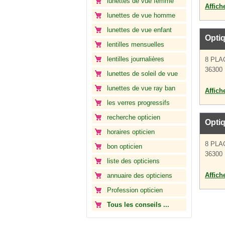
lunettes de vue femme
Affich
lunettes de vue homme
lunettes de vue enfant
Optiq
lentilles mensuelles
lentilles journalières
8 PLA
36300 
lunettes de soleil de vue
lunettes de vue ray ban
Affich
les verres progressifs
recherche opticien
Optiq
horaires opticien
8 PLA
bon opticien
36300 
liste des opticiens
Affich
annuaire des opticiens
Profession opticien
Tous les conseils ...