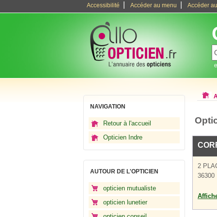
|
|
Accessibilité
Accéder au menu
Accéder au
e
A
NAVIGATION
Opti
Retour à l'accueil
Opticien Indre
COR
2 PLA
AUTOUR DE L'OPTICIEN
36300 
opticien mutualiste
Affich
opticien lunetier
opticien conseil