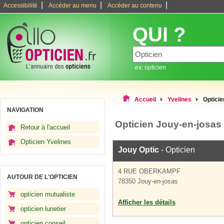
|
|
|
Accessibilité
Accéder au menu
Accéder au contenu
QUI ?
ex: opticien
Accueil
Yvelines
Opticie
NAVIGATION
Opticien Jouy-en-josas
Retour à l'accueil
Opticien Yvelines
Jouy Optic
- Opticien
4 RUE OBERKAMPF
AUTOUR DE L'OPTICIEN
78350 Jouy-en-josas
opticien mutualiste
Afficher les détails
opticien lunetier
opticien conseil