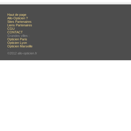
Haut de page
Allo-Opticien ?
Sites Partenaires
Liens Partenaires
CGU
CONTACT
Grandes villes :
Opticien Paris
Opticien Lyon
Opticien Marseille
-
©2012 allo-opticien.fr