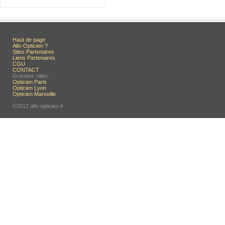
Haut de page
Allo-Opticien ?
Sites Partenaires
Liens Partenaires
CGU
CONTACT
Grandes villes :
Opticien Paris
Opticien Lyon
Opticien Marseille
-
©2012 allo-opticien.fr