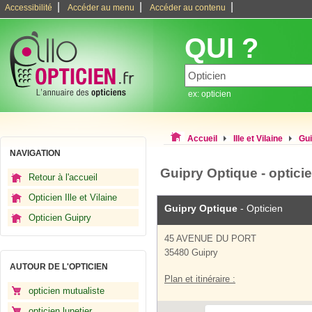
|
|
|
Accessibilité
Accéder au menu
Accéder au contenu
QUI ?
ex: opticien
Accueil
Ille et Vilaine
Gui
NAVIGATION
Guipry Optique - optici
Retour à l'accueil
Opticien Ille et Vilaine
Guipry Optique
- Opticien
Opticien Guipry
45 AVENUE DU PORT
35480 Guipry
AUTOUR DE L'OPTICIEN
Plan et itinéraire :
opticien mutualiste
opticien lunetier