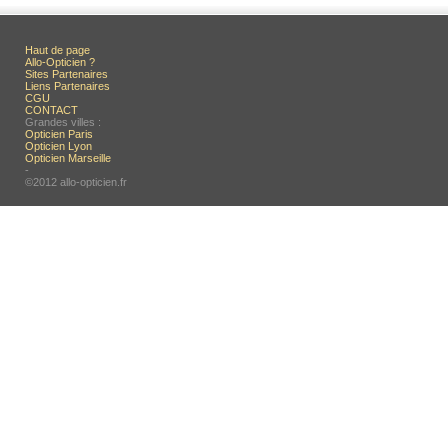
Haut de page
Allo-Opticien ?
Sites Partenaires
Liens Partenaires
CGU
CONTACT
Grandes villes :
Opticien Paris
Opticien Lyon
Opticien Marseille
-
©2012 allo-opticien.fr