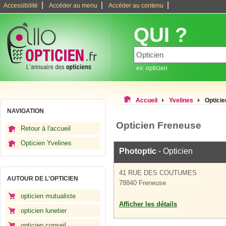
|
|
|
Accessibilité
Accéder au menu
Accéder au contenu
QUI ?
ex: opticien
Accueil
Yvelines
Optici
NAVIGATION
Opticien Freneuse
Retour à l'accueil
Opticien Yvelines
Photoptic
- Opticien
41 RUE DES COUTUMES
AUTOUR DE L'OPTICIEN
78840 Freneuse
opticien mutualiste
Afficher les détails
opticien lunetier
opticien conseil