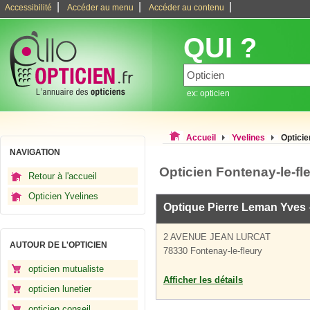
|
|
|
Accessibilité
Accéder au menu
Accéder au contenu
QUI ?
ex: opticien
Accueil
Yvelines
Opticie
NAVIGATION
Opticien Fontenay-le-fl
Retour à l'accueil
Opticien Yvelines
Optique Pierre Leman Yves
2 AVENUE JEAN LURCAT
AUTOUR DE L'OPTICIEN
78330 Fontenay-le-fleury
opticien mutualiste
Afficher les détails
opticien lunetier
opticien conseil