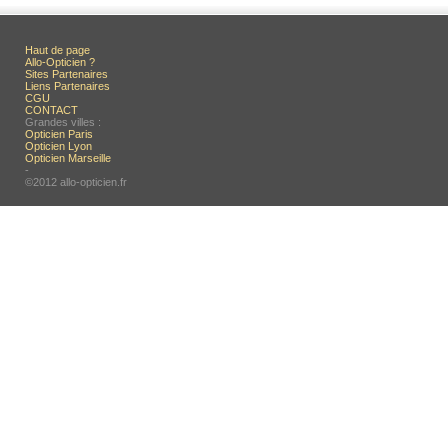
Haut de page
Allo-Opticien ?
Sites Partenaires
Liens Partenaires
CGU
CONTACT
Grandes villes :
Opticien Paris
Opticien Lyon
Opticien Marseille
-
©2012 allo-opticien.fr